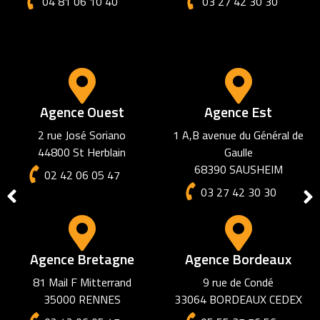
04 81 06 10 40
03 27 42 30 30
Agence Ouest
Agence Est
2 rue José Soriano
1 A,B avenue du Général de
44800 St Herblain
Gaulle
68390 SAUSHEIM
02 42 06 05 47
03 27 42 30 30
Agence Bretagne
Agence Bordeaux
81 Mail F Mitterrand
9 rue de Condé
35000 RENNES
33064 BORDEAUX CEDEX