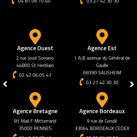
04 81 06 10 40
03 27 42 30 30
Agence Ouest
Agence Est
2 rue José Soriano
1 A,B avenue du Général de
44800 St Herblain
Gaulle
68390 SAUSHEIM
02 42 06 05 47
03 27 42 30 30
Agence Bretagne
Agence Bordeaux
81 Mail F Mitterrand
9 rue de Condé
35000 RENNES
33064 BORDEAUX CEDEX