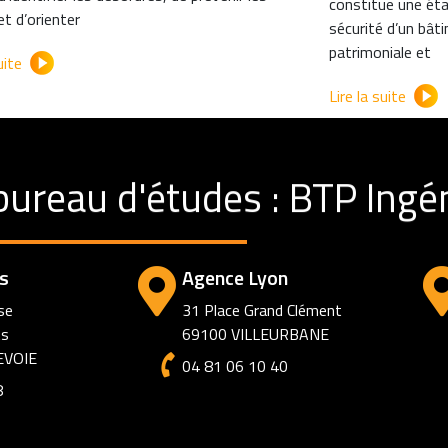
constitue une étap
et d’orienter
sécurité d’un bât
patrimoniale et
uite
Lire la suite
bureau d'études : BTP Ingén
s
Agence Lyon
se
31 Place Grand Clément
ts
69100 VILLEURBANE
EVOIE
04 81 06 10 40
8