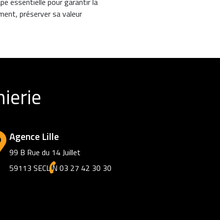
e essentielle pour garantir la
iment, préserver sa valeur
Lire la suite
ierie
Agence Lille
99 B Rue du 14 Juillet
59113 SECLIN
03 27 42 30 30