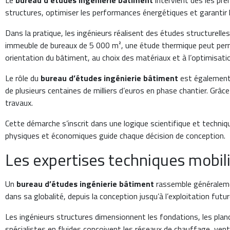
Le
bureau d’études ingénierie bâtiment
intervient dès les pre
structures, optimiser les performances énergétiques et garantir 
Dans la pratique, les ingénieurs réalisent des études structurell
immeuble de bureaux de 5 000 m², une étude thermique peut perm
orientation du bâtiment, au choix des matériaux et à l’optimisat
Le rôle du
bureau d’études ingénierie bâtiment
est également 
de plusieurs centaines de milliers d’euros en phase chantier. Grâce
travaux.
Cette démarche s’inscrit dans une logique scientifique et techniqu
physiques et économiques guide chaque décision de conception.
Les expertises techniques mobil
Un
bureau d’études ingénierie bâtiment
rassemble généralemen
dans sa globalité, depuis la conception jusqu’à l’exploitation futu
Les ingénieurs structures dimensionnent les fondations, les planch
spécialistes en fluides conçoivent les réseaux de chauffage, vent