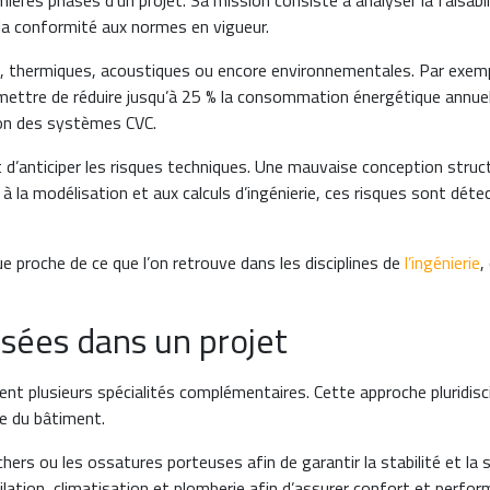
mières phases d’un projet. Sa mission consiste à analyser la faisabi
la conformité aux normes en vigueur.
es, thermiques, acoustiques ou encore environnementales. Par exempl
ettre de réduire jusqu’à 25 % la consommation énergétique annuell
ion des systèmes CVC.
d’anticiper les risques techniques. Une mauvaise conception struct
 à la modélisation et aux calculs d’ingénierie, ces risques sont dét
e proche de ce que l’on retrouve dans les disciplines de
l’ingénierie
,
isées dans un projet
t plusieurs spécialités complémentaires. Cette approche pluridiscip
re du bâtiment.
ers ou les ossatures porteuses afin de garantir la stabilité et la s
ilation, climatisation et plomberie afin d’assurer confort et perfo