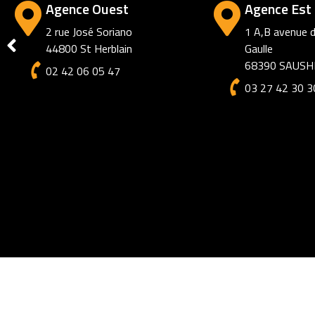
Agence Ami
72 rue des Jac
80000 AMIEN
03 27 42 30 3