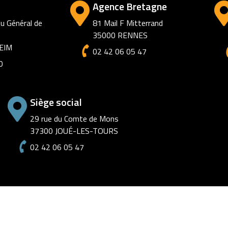
ens
Agence Marseille
obins
6 square Cantini
S
13006 Marseille
0
02 42 06 05 47
Siège social
29 rue du Comte de Mons
37300 JOUÉ-LES-TOURS
02 42 06 05 47