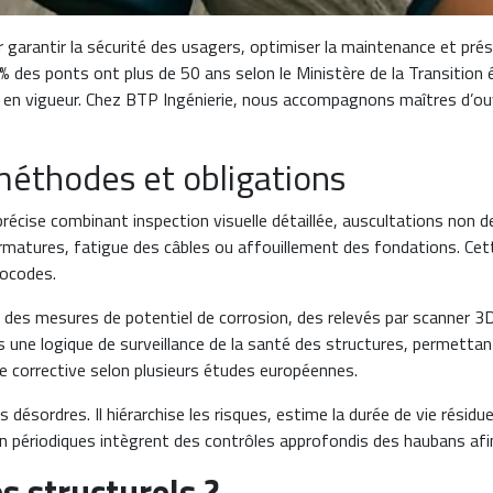
garantir la sécurité des usagers, optimiser la maintenance et prése
 % des ponts ont plus de 50 ans selon le Ministère de la Transition 
 vigueur. Chez BTP Ingénierie, nous accompagnons maîtres d’ouvra
 méthodes et obligations
cise combinant inspection visuelle détaillée, auscultations non des
armatures, fatigue des câbles ou affouillement des fondations. Cett
ocodes.
n, des mesures de potentiel de corrosion, des relevés par scanner
 une logique de surveillance de la santé des structures, permettan
e corrective selon plusieurs études européennes.
 désordres. Il hiérarchise les risques, estime la durée de vie résidu
ériodiques intègrent des contrôles approfondis des haubans afin d
s structurels ?