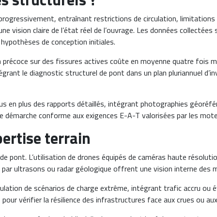
rogressivement, entraînant restrictions de circulation, limitations
e vision claire de l’état réel de l’ouvrage. Les données collectées 
ypothèses de conception initiales.
ion précoce sur des fissures actives coûte en moyenne quatre fois 
grant le diagnostic structurel de pont dans un plan pluriannuel d’in
lus en plus des rapports détaillés, intégrant photographies géoréf
 une démarche conforme aux exigences E-A-T valorisées par les mote
ertise terrain
de pont. L’utilisation de drones équipés de caméras haute résoluti
par ultrasons ou radar géologique offrent une vision interne des ma
mulation de scénarios de charge extrême, intégrant trafic accru o
our vérifier la résilience des infrastructures face aux crues ou a