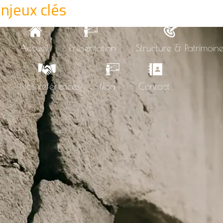
enjeux clés
Accueil
Présentation
Structure & Patrimoin
Nos références
Blog
Contact