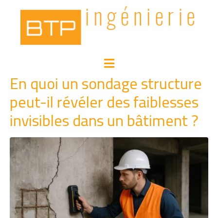
En quoi un sondage structure
peut-il révéler des faiblesses
invisibles dans un bâtiment ?