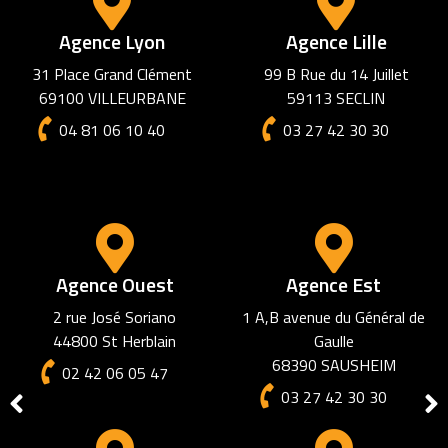
Agence Lyon
Agence Lille
31 Place Grand Clément
99 B Rue du 14 Juillet
69100 VILLEURBANE
59113 SECLIN
04 81 06 10 40
03 27 42 30 30
Agence Ouest
Agence Est
2 rue José Soriano
1 A,B avenue du Général de
44800 St Herblain
Gaulle
68390 SAUSHEIM
02 42 06 05 47
03 27 42 30 30