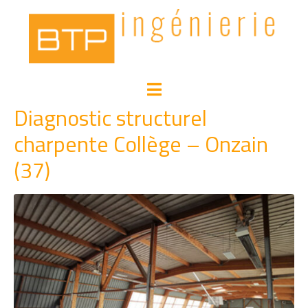
Diagnostic structurel
charpente Collège – Onzain
(37)