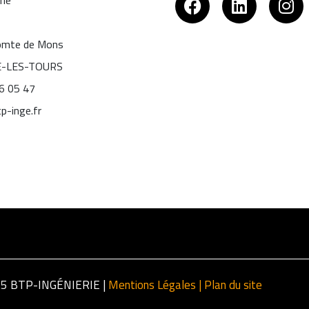
Comte de Mons
É-LES-TOURS
06 05 47
p-inge.fr
25 BTP-INGÉNIERIE |
Mentions Légales |
Plan du site