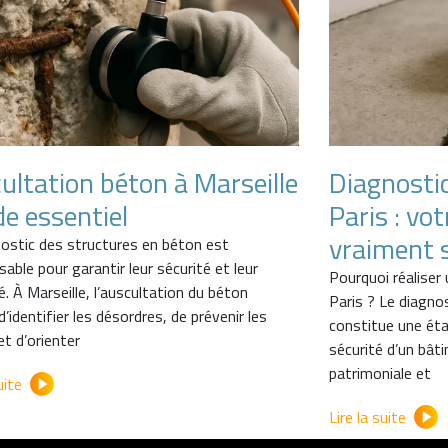
ultation béton à Marseille
Diagnosti
de essentiel
Paris : vo
vraiment s
nostic des structures en béton est
sable pour garantir leur sécurité et leur
Pourquoi réaliser
té. À Marseille, l’auscultation du béton
Paris ? Le diagno
’identifier les désordres, de prévenir les
constitue une étap
et d’orienter
sécurité d’un bât
patrimoniale et
uite
Lire la suite