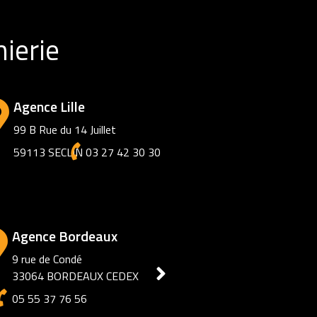
ierie
Agence Lille
99 B Rue du 14 Juillet
59113 SECLIN
03 27 42 30 30
Agence Ouest
2 rue José Soriano
44800 St Herblain
02 42 06 05 47