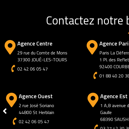
Contactez notre 
Agence Centre
Agence Pari
29 rue du Comte de Mons
Paris La Défen
37300 JOUÉ-LES-TOURS
1 Pl. des Refle
92400 COURB
02 42 06 05 47
01 88 40 20 3
Agence Ami
72 rue des Jac
80000 AMIEN
03 27 42 30 3