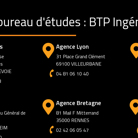
bureau d'études : BTP Ingén
s
Agence Lyon
se
31 Place Grand Clément
ts
69100 VILLEURBANE
EVOIE
04 81 06 10 40
8
ens
Agence Marseille
obins
6 square Cantini
S
13006 Marseille
0
02 42 06 05 47