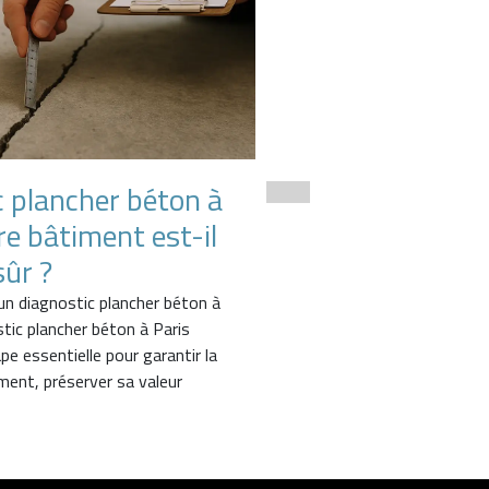
c plancher béton à
Inspection et di
tre bâtiment est-il
structurel d’un 
ûr ?
Nous sommes intervenus sur
réaliser une inspection et u
 un diagnostic plancher béton à
des ouvrages existants, dan
stic plancher béton à Paris
démarche de suivi et de co
e essentielle pour garantir la
iment, préserver sa valeur
Lire la suite