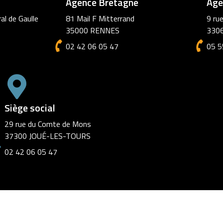
Agence Bretagne
Age
al de Gaulle
81 Mail F Mitterrand
9 ru
35000 RENNES
330
02 42 06 05 47
05 5
Siège social
29 rue du Comte de Mons
37300 JOUÉ-LES-TOURS
02 42 06 05 47