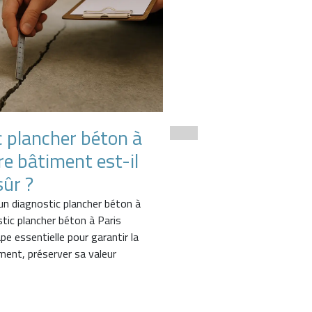
c plancher béton à
Inspection et di
tre bâtiment est-il
structurel d’un 
ûr ?
Nous sommes intervenus sur
réaliser une inspection et u
 un diagnostic plancher béton à
des ouvrages existants, dan
stic plancher béton à Paris
démarche de suivi et de co
e essentielle pour garantir la
iment, préserver sa valeur
Lire la suite