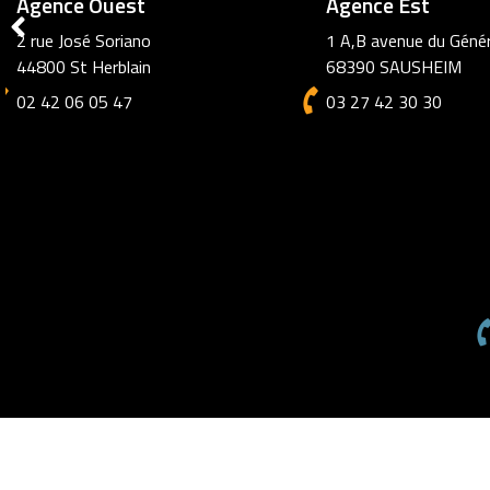
Agence Ouest
Agence Est
2 rue José Soriano
1 A,B avenue du Génér
44800 St Herblain
68390 SAUSHEIM
02 42 06 05 47
03 27 42 30 30