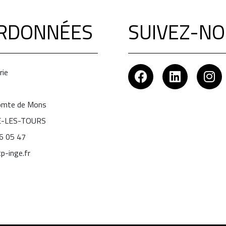
RDONNÉES
SUIVEZ-NO
rie
Comte de Mons
É-LES-TOURS
06 05 47
p-inge.fr