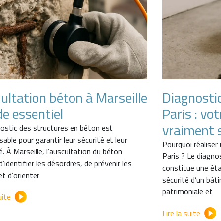
ultation béton à Marseille
Diagnosti
de essentiel
Paris : vo
vraiment s
nostic des structures en béton est
sable pour garantir leur sécurité et leur
Pourquoi réaliser
té. À Marseille, l’auscultation du béton
Paris ? Le diagno
’identifier les désordres, de prévenir les
constitue une étap
et d’orienter
sécurité d’un bât
patrimoniale et
uite
Lire la suite