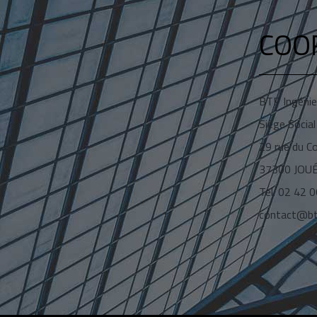
COO
BTP Ingénie
Siège Social
29 rue du 
37300 JOU
Tel. 02 42 
contact@bt