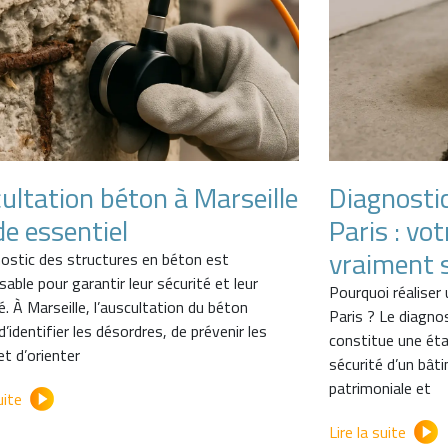
ultation béton à Marseille
Diagnosti
de essentiel
Paris : vo
vraiment s
nostic des structures en béton est
sable pour garantir leur sécurité et leur
Pourquoi réaliser
té. À Marseille, l’auscultation du béton
Paris ? Le diagno
’identifier les désordres, de prévenir les
constitue une étap
et d’orienter
sécurité d’un bât
patrimoniale et
uite
Lire la suite