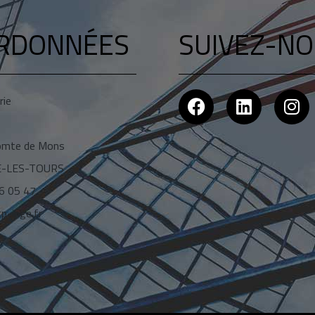
RDONNÉES
SUIVEZ-NO
rie
Comte de Mons
É-LES-TOURS
06 05 47
p-inge.fr