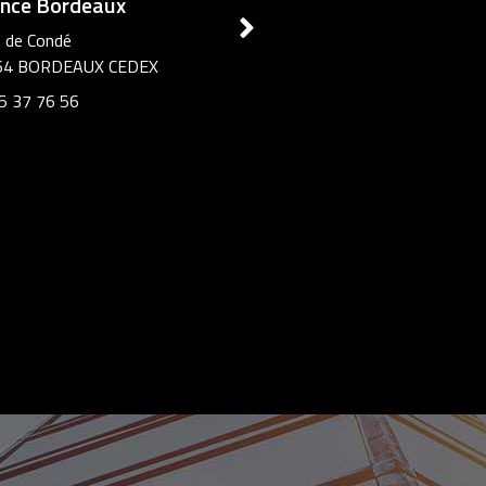
Agence Ouest
2 rue José Soriano
44800 St Herblain
02 42 06 05 47