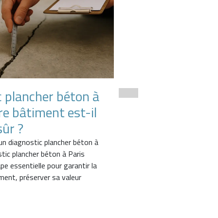
c plancher béton à
Inspection et di
tre bâtiment est-il
structurel d’un 
ûr ?
Nous sommes intervenus sur
réaliser une inspection et u
 un diagnostic plancher béton à
des ouvrages existants, dan
stic plancher béton à Paris
démarche de suivi et de co
e essentielle pour garantir la
iment, préserver sa valeur
Lire la suite